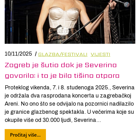
GLAZBA/FESTIVALI
VIJESTI
10/11/2025
/
Zagreb je šutio dok je Severina
govorila: i to je bila tišina otpora
Proteklog vikenda, 7. i 8. studenoga 2025., Severina
je održala dva rasprodana koncerta u zagrebačkoj
Areni. No ono što se odvijalo na pozornici nadilazilo
je granice glazbenog spektakla. U večerima koje su
okupile više od 30.000 ljudi, Severina...
Pročitaj više...