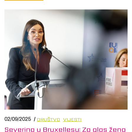
DRUŠTVO
VIJESTI
02/09/2025
/
Severina u Bruxellesu: Za glas žena